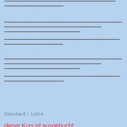
Preis CHF 132.00 pro Person, für Mitglieder
CHF 118.00 pro Person
Beginn ab Fr 28. Mai 2021 / 18:30-19:30 / Alte
Turnhalle Höheweg Solotanzkurs mit
Armando / 6 Lektionen à 60'
Preis = CHF 126.00 pro Person, für Mitglieder
CHF 114.00 pro Person
Beginn ab Fr 28. Mai 2021 / 19:45-21:00 / Alte
Turnhalle Höheweg Paartanzkurs mit
Armando / 6 Lektionen à 75'
Preis = CHF 158.00 pro Person, für Mitglieder
CHF 143.00 pro Person
Standard / Latin
dieser Kurs ist ausgebucht