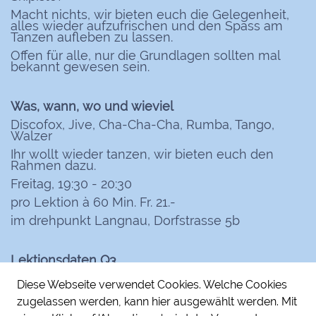
Macht nichts, wir bieten euch die Gelegenheit,
alles wieder aufzufrischen und den Spass am
Tanzen aufleben zu lassen.
Offen für alle, nur die Grundlagen
sollten mal
bekannt gewesen sein.
Was, wann, wo und wieviel
Discofox, Jive, Cha-Cha-Cha, Rumba, Tango,
Walzer
Ihr wollt wieder tanzen, wir bieten euch den
Rahmen dazu.
Freitag, 19:30 - 20:30
pro Lektion à 60 Min.
Fr. 21.-
im drehpunkt Langnau, Dorfstrasse 5b
Lektionsdaten Q3
21.08. / 28
.08. / 04.09.* / 11.09. / 18
.09.
Diese Webseite verwendet Cookies. Welche Cookies
* verkürzte Lektion 19:15-20:00
zugelassen werden, kann hier ausgewählt werden. Mit
Einstieg laufend möglich